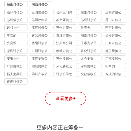
司
公司
司
司
司
韶山讨债公
湘西讨债公
司
司
温岭讨债公
三明要债公
台州三门讨
东阳讨债公
三明讨债公
司
司
债公司
司
司
苏州催债公
苏州收账公
苏州要债公
苏州讨债公
昆山讨债公
司
司
司
司
司
讨债公司
江苏讨债公
苏州讨债公
件查办
南京讨债公
司
司
司
事实的
玄武讨债公
秦淮讨债公
湖南讨债公
长沙讨债公
司
司
司
司
变卖毁
岳阳讨债公
法典第公司
千零九公司
广东讨债公
司
司
深圳讨债公
广州讨债公
增城讨债公
从化讨债公
部份承担公
司
司
司
司
司
要账公司
江苏要账公
苏州要账公
太仓要账
广东要账公
司
司
司
广州要账公
增城要账公
从化要账公
深圳要账公
出具的
司
司
司
司
损夫妻共公
同财产或公
讨债公司怎
欠款催收公
专业的讨债
司
司
么收费公司
司怎么收费
公司是怎样
正规讨债公
公司
收费的公司
司收费标准
公司
查看更多+
更多内容正在筹备中……