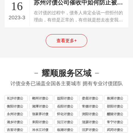
苏州讨债公司催收中如何防止被债务人带偏节奏
16
在讨债的过程中，债务人肯定会说一些拒付的
2023-3
理由，有些是正常的，有些就是想去改变我们
的观念和思路，让我们跟着他的节奏去走…
查看更多+
耀顺服务区域
讨债业务已涵盖全国各主要城市 拥有专业讨债团队
长沙讨债公
郴州讨债公
益阳讨债公
娄底讨债公
株洲讨债公
司
司
司
司
司
衡阳讨债公
湘潭讨债公
岳阳讨债公
常德讨债公
邵阳讨债公
司
司
司
司
司
永州讨债公
张家界讨债
怀化讨债公
浏阳讨债公
醴陵讨债公
司
公司
司
司
司
湘乡讨债公
耒阳讨债公
沅江讨债公
涟源讨债公
常宁讨债公
司
司
司
司
司
吉首讨债公
冷水江讨债
临湘讨债公
汨罗讨债公
武冈讨债公