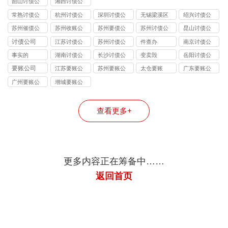
韶山讨债公
湘西讨债公
司
司
常熟讨债公
杭州讨债公
深圳讨债公
无锡梁溪区
绍兴讨债公
司
司
司
讨债公司
司
苏州催债公
苏州收账公
苏州要债公
苏州讨债公
昆山讨债公
司
司
司
司
司
讨债公司
江苏讨债公
苏州讨债公
件查办
南京讨债公
司
司
司
事实的
湖南讨债公
长沙讨债公
变卖毁
岳阳讨债公
司
司
司
要账公司
江苏要账公
苏州要账公
太仓要账
广东要账公
司
司
司
广州要账公
增城要账公
司
司
查看更多+
更多内容正在筹备中……
返回首页