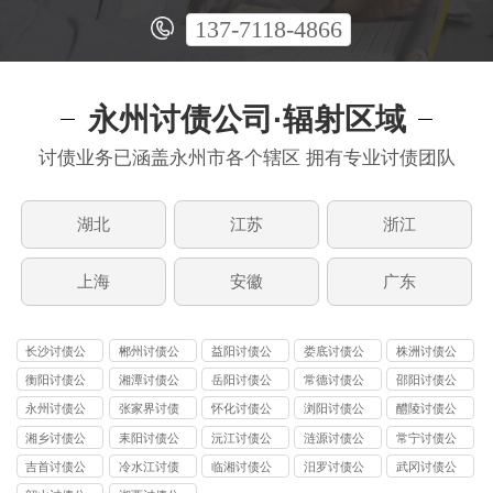
137-7118-4866
永州讨债公司·辐射区域
讨债业务已涵盖永州市各个辖区 拥有专业讨债团队
湖北
江苏
浙江
上海
安徽
广东
长沙讨债公
郴州讨债公
益阳讨债公
娄底讨债公
株洲讨债公
司
司
司
司
司
衡阳讨债公
湘潭讨债公
岳阳讨债公
常德讨债公
邵阳讨债公
司
司
司
司
司
永州讨债公
张家界讨债
怀化讨债公
浏阳讨债公
醴陵讨债公
司
公司
司
司
司
湘乡讨债公
耒阳讨债公
沅江讨债公
涟源讨债公
常宁讨债公
司
司
司
司
司
吉首讨债公
冷水江讨债
临湘讨债公
汨罗讨债公
武冈讨债公
司
公司
司
司
司