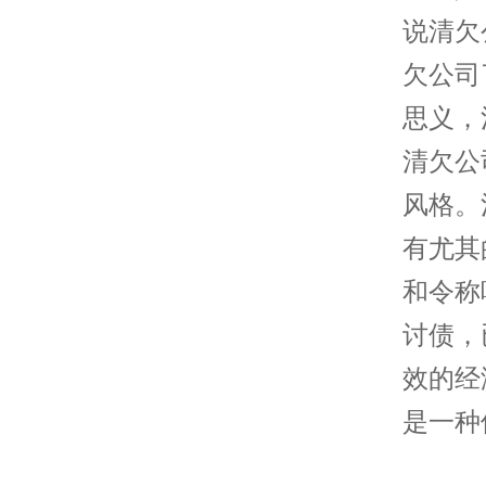
说清欠
欠公司
思义，
清欠公
风格。
有尤其
和令称
讨债，
效的经
是一种