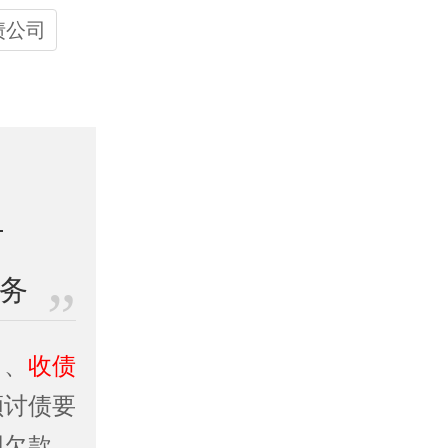
债公司
业务
司
、
收债
顺讨债要
同欠款、