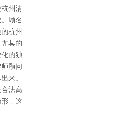
说杭州清
业。顾名
边的杭州
有尤其的
业化的独
律师顾问
示出来。
是合法高
情形，这