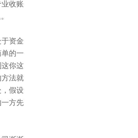
专业收账
题。
处于资金
简单的一
到这你这
的方法就
处，假设
的一方先