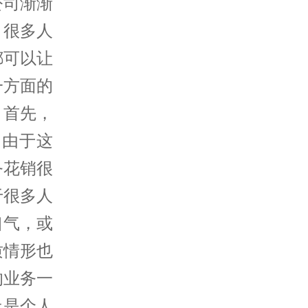
公司渐渐
，很多人
都可以让
一方面的
。首先，
，由于这
务花销很
于很多人
口气，或
质情形也
的业务一
止是个人