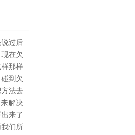
钱说过后
，现在欠
这样那样
？碰到欠
想方法去
段来解决
露出来了
而我们所