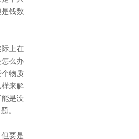
但是钱数
实际上在
还怎么办
些个物质
么样来解
可能是没
问题。
。但要是