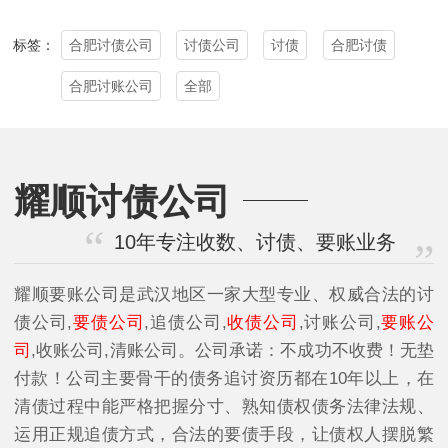
合肥讨债公司
讨债公司
讨债
合肥讨债
标签：
合肥讨账公司
全部
耀顺讨债公司
10年专注收数、讨债、要账业务
耀顺要账公司是武汉地区一家大型专业、权威合法的讨
债公司,
要债公司
,追债公司,
收债公司
,讨账公司,
要账公
司
,收账公司,清账公司。公司承诺：不成功不收费！无垫
付款！公司主要骨干的债务追讨资历都在10年以上，在
清债过程中能严格把握分寸、熟知债权债务法律法规、
运用正规追债方式，合法的要债手段，让债权人摆脱繁