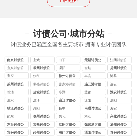
了解更多+
讨债公司·城市分站
讨债业务已涵盖全国各主要城市 拥有专业讨债团队
南京讨债公
玄武
白下
无锡讨债公
江阴讨债公
司
司
司
宜兴讨债公
常州讨债公
溧阳
金坛
扬州讨债公
司
司
司
宝应
仪征
徐州讨债公
丰县
沛县
司
苏州讨债公
常熟讨债公
张家港讨债
连云港讨债
连云
司
司
公司
公司
新浦
盐城讨债公
亭湖
盐都
淮安讨债公
司
司
涟水
洪泽
宿迁讨债公
沭阳
泗阳
司
镇江讨债公
丹阳
扬中
南通讨债公
海安
司
司
如东
泰州讨债公
兴化
靖江
兴化讨债公
司
司
东台讨债公
常熟讨债公
江阴讨债公
张家港讨债
通州讨债公
司
司
司
公司
司
宜兴讨债公
邳州讨债公
海门讨债公
溧阳讨债公
泰兴讨债公