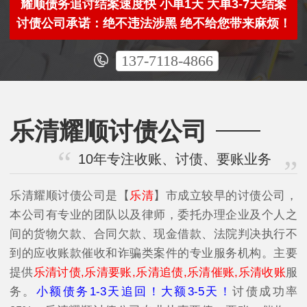
耀顺债务追讨结案速度快 小单1天 大单3-7天结案
讨债公司承诺：绝不违法涉黑 绝不给您带来麻烦！
137-7118-4866
乐清耀顺讨债公司
10年专注收账、讨债、要账业务
乐清耀顺讨债公司是【
乐清
】市成立较早的讨债公司，
本公司有专业的团队以及律师，委托办理企业及个人之
间的货物欠款、合同欠款、现金借款、法院判决执行不
到的应收账款催收和诈骗类案件的专业服务机构。主要
提供
乐清讨债,乐清要账,乐清追债,乐清催账,乐清收账
服
务。
小额债务1-3天追回！大额3-5天！
讨债成功率